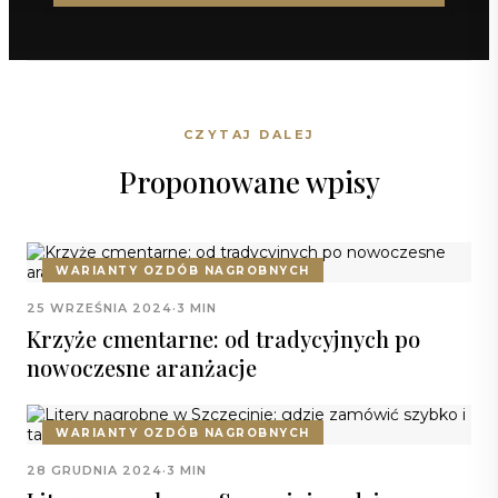
CZYTAJ DALEJ
Proponowane wpisy
WARIANTY OZDÓB NAGROBNYCH
25 WRZEŚNIA 2024
·
3 MIN
Krzyże cmentarne: od tradycyjnych po
nowoczesne aranżacje
WARIANTY OZDÓB NAGROBNYCH
28 GRUDNIA 2024
·
3 MIN