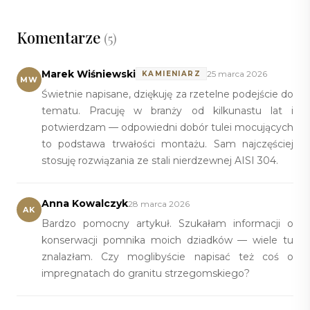
Komentarze
(5)
Marek Wiśniewski
25 marca 2026
KAMIENIARZ
MW
Świetnie napisane, dziękuję za rzetelne podejście do
tematu. Pracuję w branży od kilkunastu lat i
potwierdzam — odpowiedni dobór tulei mocujących
to podstawa trwałości montażu. Sam najczęściej
stosuję rozwiązania ze stali nierdzewnej AISI 304.
Anna Kowalczyk
28 marca 2026
AK
Bardzo pomocny artykuł. Szukałam informacji o
konserwacji pomnika moich dziadków — wiele tu
znalazłam. Czy moglibyście napisać też coś o
impregnatach do granitu strzegomskiego?