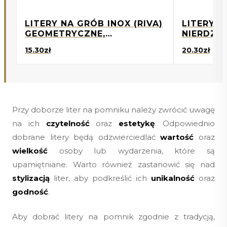
LITERY NA GRÓB INOX (RIVA)
LITERY N
GEOMETRYCZNE,
NIERDZE
NOWOCZESNE
ELEGANCK
15.30
zł
20.30
zł
Przy doborze liter na pomniku należy zwrócić uwagę
na ich
czytelność
oraz
estetykę
. Odpowiednio
dobrane litery będą odzwierciedlać
wartość
oraz
wielkość
osoby lub wydarzenia, które są
upamiętniane. Warto również zastanowić się nad
stylizacją
liter, aby podkreślić ich
unikalność
oraz
godność
.
Aby dobrać litery na pomnik zgodnie z tradycją,