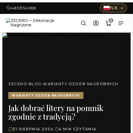
Przejdź
PLN
+48 531 541 808
do
treści
0
ZECERO
›
BLOG
›
WARIANTY OZDÓB NAGROBNYCH
WARIANTY OZDÓB NAGROBNYCH
Jak dobrać litery na pomnik
zgodnie z tradycją?
31 SIERPNIA 2024
·
4 MIN CZYTANIA