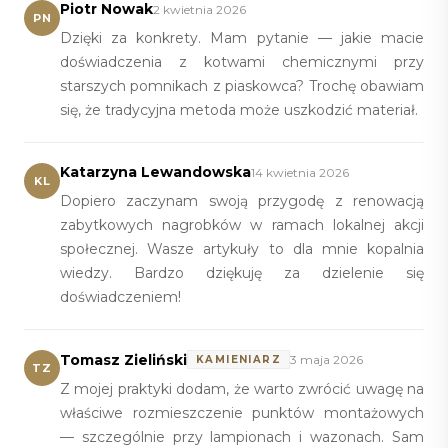
Piotr Nowak
2 kwietnia 2026
PN
Dzięki za konkrety. Mam pytanie — jakie macie
doświadczenia z kotwami chemicznymi przy
starszych pomnikach z piaskowca? Trochę obawiam
się, że tradycyjna metoda może uszkodzić materiał.
Katarzyna Lewandowska
14 kwietnia 2026
KL
Dopiero zaczynam swoją przygodę z renowacją
zabytkowych nagrobków w ramach lokalnej akcji
społecznej. Wasze artykuły to dla mnie kopalnia
wiedzy. Bardzo dziękuję za dzielenie się
doświadczeniem!
Tomasz Zieliński
3 maja 2026
KAMIENIARZ
TZ
Z mojej praktyki dodam, że warto zwrócić uwagę na
właściwe rozmieszczenie punktów montażowych
— szczególnie przy lampionach i wazonach. Sam