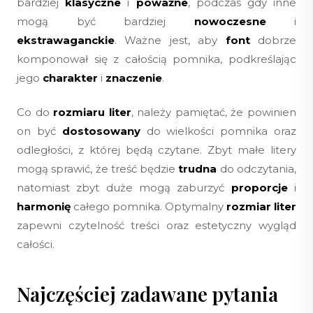
bardziej
klasyczne
i
poważne
, podczas gdy inne
mogą być bardziej
nowoczesne
i
ekstrawaganckie
. Ważne jest, aby
font
dobrze
komponował się z całością pomnika, podkreślając
jego
charakter
i
znaczenie
.
Co do
rozmiaru liter
, należy pamiętać, że powinien
on być
dostosowany
do wielkości pomnika oraz
odległości, z której będą czytane. Zbyt małe litery
mogą sprawić, że treść będzie
trudna
do odczytania,
natomiast zbyt duże mogą zaburzyć
proporcje
i
harmonię
całego pomnika. Optymalny
rozmiar liter
zapewni czytelność treści oraz estetyczny wygląd
całości.
Najczęściej zadawane pytania