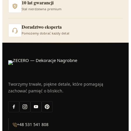
10 lat gwarancji
Stal nierdzewna premium
Doradztwo eksperta
Pomożemy dobrać każdy detal
Tworzymy trwałe, piękne detale, które pomagają
zachować pamięć o bliskich.
+48 531 541 808