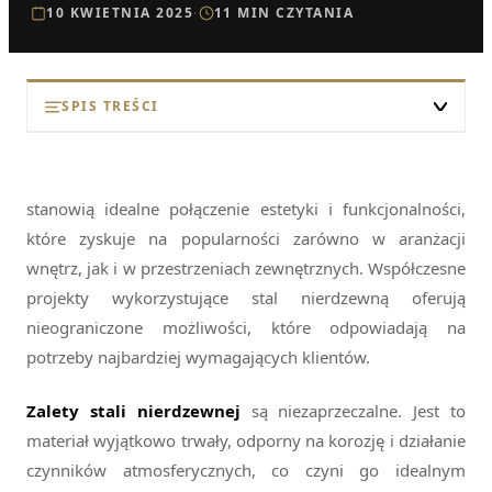
10 KWIETNIA 2025
·
11 MIN CZYTANIA
SPIS TREŚCI
Zalety stali nierdzewnej
Różnorodność projektów
stanowią idealne połączenie estetyki i funkcjonalności,
Zastosowanie w architekturze wnętrz
które zyskuje na popularności zarówno w aranżacji
wnętrz, jak i w przestrzeniach zewnętrznych. Współczesne
Ozdoby zewnętrzne
projekty wykorzystujące stal nierdzewną oferują
Trendy w projektowaniu
nieograniczone możliwości, które odpowiadają na
potrzeby najbardziej wymagających klientów.
Najczęściej Zadawane Pytania
Zalety stali nierdzewnej
są niezaprzeczalne. Jest to
materiał wyjątkowo trwały, odporny na korozję i działanie
czynników atmosferycznych, co czyni go idealnym