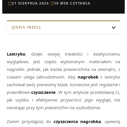
21 SIERPNIA 2024
·
10 MIN CZYTANIA
SPIS TREŚCI
Wprowadzenie do czyszczenia lastryko
Przygotowanie do pracy
Lastryko
, dzięki swojej trwałości i estetycznemu
Usuwanie zabrudzeń i plam
wyglądowi, jest często wybieranym materiałem na
nagrobki. Jednak, jak każda powierzchnia na zewnątrz, z
Domowe sposoby czyszczenia lastryko
czasem ulega zabrudzeniom. Aby
nagrobek
z lastryko
Profesjonalne preparaty do lastryko
zachował swój pierwotny blask, konieczne jest regularne i
prawidłowe
czyszczenie
. W tym artykule przedstawię Ci,
Ochrona i konserwacja nagrobków z lastryko
jak szybko i efektywnie przywrócić jego wygląd, nie
Najczęściej Zadawane Pytania
narażając przy tym powierzchni na uszkodzenia.
Zanim przystąpisz do
czyszczenia nagrobka
, upewnij