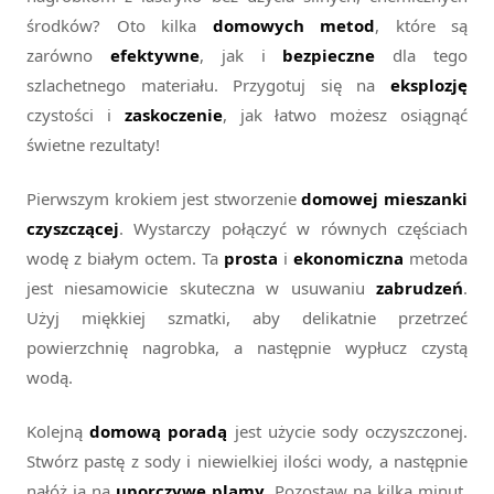
środków? Oto kilka
domowych metod
, które są
zarówno
efektywne
, jak i
bezpieczne
dla tego
szlachetnego materiału. Przygotuj się na
eksplozję
czystości i
zaskoczenie
, jak łatwo możesz osiągnąć
świetne rezultaty!
Pierwszym krokiem jest stworzenie
domowej mieszanki
czyszczącej
. Wystarczy połączyć w równych częściach
wodę z białym octem. Ta
prosta
i
ekonomiczna
metoda
jest niesamowicie skuteczna w usuwaniu
zabrudzeń
.
Użyj miękkiej szmatki, aby delikatnie przetrzeć
powierzchnię nagrobka, a następnie wypłucz czystą
wodą.
Kolejną
domową poradą
jest użycie sody oczyszczonej.
Stwórz pastę z sody i niewielkiej ilości wody, a następnie
nałóż ją na
uporczywe plamy
. Pozostaw na kilka minut,