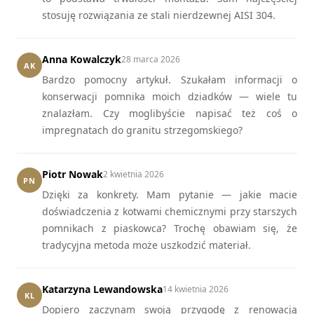
stosuję rozwiązania ze stali nierdzewnej AISI 304.
Anna Kowalczyk
28 marca 2026
AK
Bardzo pomocny artykuł. Szukałam informacji o
konserwacji pomnika moich dziadków — wiele tu
znalazłam. Czy moglibyście napisać też coś o
impregnatach do granitu strzegomskiego?
Piotr Nowak
2 kwietnia 2026
PN
Dzięki za konkrety. Mam pytanie — jakie macie
doświadczenia z kotwami chemicznymi przy starszych
pomnikach z piaskowca? Trochę obawiam się, że
tradycyjna metoda może uszkodzić materiał.
Katarzyna Lewandowska
14 kwietnia 2026
KL
Dopiero zaczynam swoją przygodę z renowacją