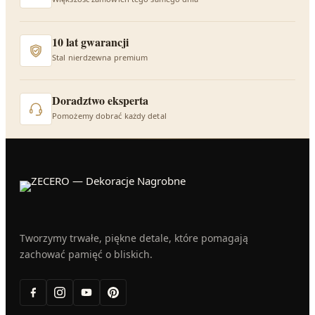
10 lat gwarancji
Stal nierdzewna premium
Doradztwo eksperta
Pomożemy dobrać każdy detal
Tworzymy trwałe, piękne detale, które pomagają
zachować pamięć o bliskich.