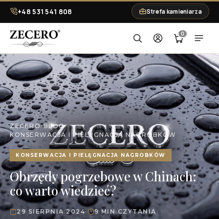
+48 531 541 808
Strefa kamieniarza
0
ZECERO
›
BLOG
›
KONSERWACJA I PIELĘGNACJA NAGROBKÓW
KONSERWACJA I PIELĘGNACJA NAGROBKÓW
Obrzędy pogrzebowe w Chinach:
co warto wiedzieć?
29 SIERPNIA 2024
·
9 MIN CZYTANIA