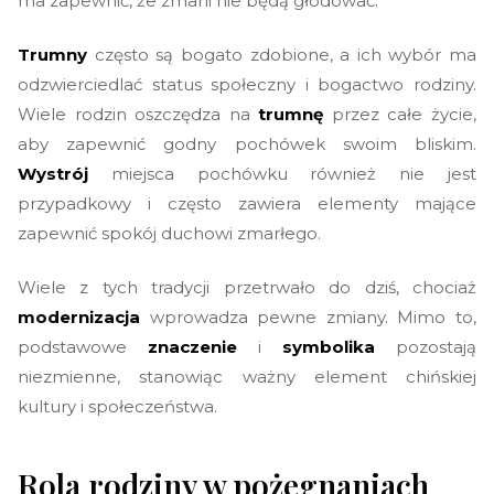
ma zapewnić, że zmarli nie będą głodować.
Trumny
często są bogato zdobione, a ich wybór ma
odzwierciedlać status społeczny i bogactwo rodziny.
Wiele rodzin oszczędza na
trumnę
przez całe życie,
aby zapewnić godny pochówek swoim bliskim.
Wystrój
miejsca pochówku również nie jest
przypadkowy i często zawiera elementy mające
zapewnić spokój duchowi zmarłego.
Wiele z tych tradycji przetrwało do dziś, chociaż
modernizacja
wprowadza pewne zmiany. Mimo to,
podstawowe
znaczenie
i
symbolika
pozostają
niezmienne, stanowiąc ważny element chińskiej
kultury i społeczeństwa.
Rola rodziny w pożegnaniach