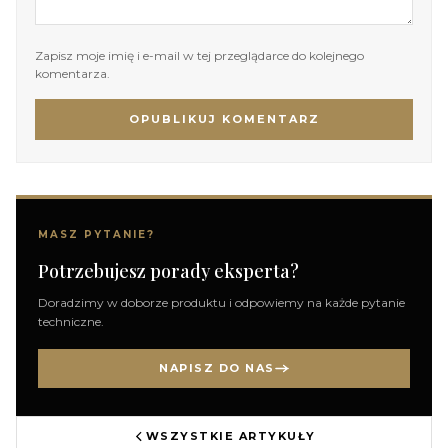
Zapisz moje imię i e-mail w tej przeglądarce do kolejnego
komentarza.
OPUBLIKUJ KOMENTARZ
MASZ PYTANIE?
Potrzebujesz porady eksperta?
Doradzimy w doborze produktu i odpowiemy na każde pytanie
techniczne.
NAPISZ DO NAS
WSZYSTKIE ARTYKUŁY