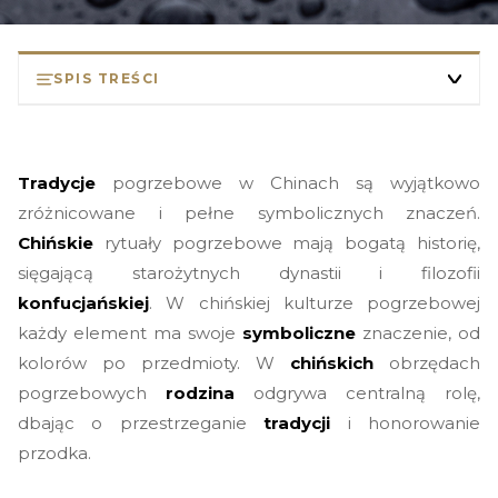
SPIS TREŚCI
Historyczne korzenie chińskich ceremonii pogrzebowych
Znaczenie i symbolika w chińskich obrzędach
Tradycje
pogrzebowe w Chinach są wyjątkowo
pogrzebowych
zróżnicowane i pełne symbolicznych znaczeń.
Rola rodziny w pożegnaniach
Chińskie
rytuały pogrzebowe mają bogatą historię,
sięgającą starożytnych dynastii i filozofii
Proces pochówku i kremacji w Chinach
konfucjańskiej
. W chińskiej kulturze pogrzebowej
Tabu i przesądy związane z chińskimi pogrzebami
każdy element ma swoje
symboliczne
znaczenie, od
Wpływ modernizacji na tradycyjne obrzędy pogrzebowe
kolorów po przedmioty. W
chińskich
obrzędach
pogrzebowych
rodzina
odgrywa centralną rolę,
Najczęściej zadawane pytania
dbając o przestrzeganie
tradycji
i honorowanie
przodka.