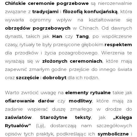
Chińskie ceremonie pogrzebowe
są nierozerwalnie
związane z
tradycjami
i
filozofią konfucjańską
, która
wywarła ogromny wpływ na kształtowanie się
obrzędów pogrzebowych
w Chinach. Od dawnych
dynastii, takich jak
Han
czy
Tang
, po współczesne
czasy, rytuały te były przesycone głębokim
respektem
dla przodków i życia pozagrobowego. Wierzenia te
wyrażają się w
złożonych ceremoniach
, które mają
zapewnić zmarłym godne przejście do innego świata
oraz
szczęście
i
dobrobyt
dla ich rodzin.
Warto zwrócić uwagę na
elementy rytualne
takie jak
ofiarowanie darów
czy
modlitwy
, które mają za
zadanie wspierać duszę zmarłego w drodze do
zaświatów
.
Starożytne teksty
, jak
„Księga
Rytuałów”
(Liji), dostarczają nam szczegółowych
opisów tych praktyk, podkreślając ich
symboliczne
i