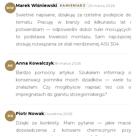
Marek Wiśniewski
25 marca 2026
KAMIENIARZ
MW
Świetnie napisane, dziękuję za rzetelne podejście do
tematu. Pracuję w branży od kilkunastu lat i
potwierdzam — odpowiedni dobór tulei mocujących
to podstawa trwałości montażu. Sam najczęściej
stosuję rozwiązania ze stali nierdzewnej AISI 304.
Anna Kowalczyk
28 marca 2026
AK
Bardzo pomocny artykuł. Szukałam informacji o
konserwacji pomnika moich dziadków — wiele tu
znalazłam. Czy moglibyście napisać też coś o
impregnatach do granitu strzegomskiego?
Piotr Nowak
2 kwietnia 2026
PN
Dzięki za konkrety. Mam pytanie — jakie macie
doświadczenia z kotwami chemicznymi przy