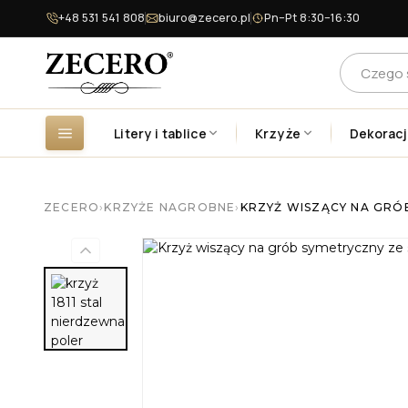
+48 531 541 808
biuro@zecero.pl
Pn–Pt 8:30–16:30
Litery i tablice
Krzyże
Dekorac
ZECERO
›
KRZYŻE NAGROBNE
›
KRZYŻ WISZĄCY NA GRÓB