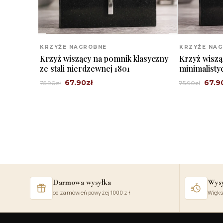
KRZYŻE NAGROBNE
KRZYŻE NA
Krzyż wiszący na pomnik klasyczny
Krzyż wisz
ze stali nierdzewnej 1801
minimalisty
1802
67.90
zł
67.9
75.90
zł
75.90
zł
Darmowa wysyłka
Wysy
od zamówień powyżej 1000 zł
Więks