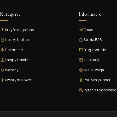
Kategorie
Informacje
Krzyże nagrobne
O nas
Litery i tablice
Strefa B2B
Dekoracje
Blog i porady
Lampy i ramki
Inspiracje
Wazony
Misja i wizja
Kwiaty stalowe
Polityka jakości
Pytania i odpowied