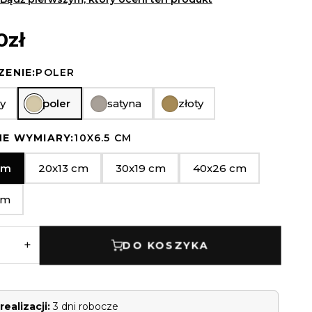
0
zł
ENIE:
POLER
y
poler
satyna
złoty
E WYMIARY:
10X6.5 CM
cm
20x13 cm
30x19 cm
40x26 cm
eligijne
cm
+
DO KOSZYKA
realizacji:
3 dni robocze