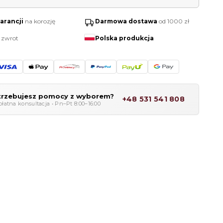
warancji
na korozję
Darmowa dostawa
od 1000 zł
 zwrot
Polska produkcja
trzebujesz pomocy z wyborem?
+48 531 541 808
łatna konsultacja • Pn–Pt 8:00–16:00