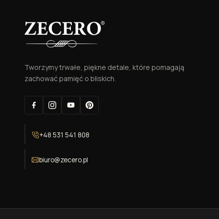
Tworzymy trwałe, piękne detale, które pomagają
zachować pamięć o bliskich.
+48 531 541 808
biuro@zecero.pl