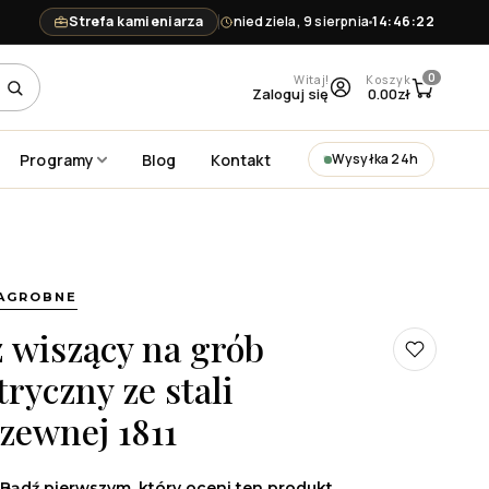
Strefa kamieniarza
niedziela, 9 sierpnia
14:46:23
0
Witaj!
Koszyk
Zaloguj się
0.00
zł
Programy
Blog
Kontakt
Wysyłka 24h
NAGROBNE
 wiszący na grób
ryczny ze stali
zewnej 1811
Bądź pierwszym, który oceni ten produkt