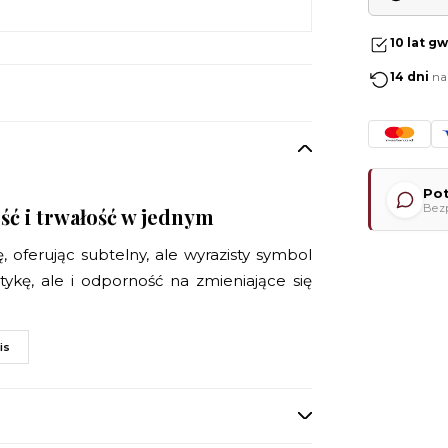
10 lat g
14 dni
na
Po
Bezp
ść i trwałość w jednym
ę, oferując subtelny, ale wyrazisty symbol
tykę, ale i odporność na zmieniające się
is
ka jakość materiału
e zapewnia trwałość na przestrzeni lat.
orny na warunki zewnętrzne, jednocześnie