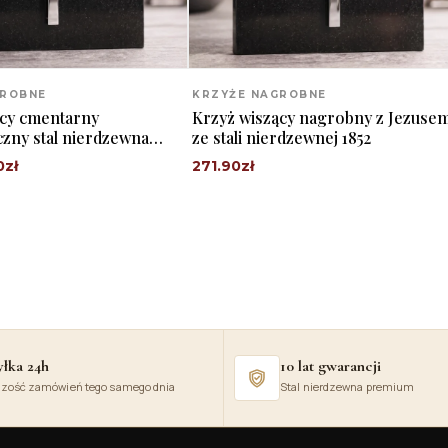
GROBNE
KRZYŻE NAGROBNE
ący cmentarny
Krzyż wiszący nagrobny z Jezuse
czny stal nierdzewna
ze stali nierdzewnej 1852
0
zł
271.90
zł
łka 24h
10 lat gwarancji
zość zamówień tego samego dnia
Stal nierdzewna premium