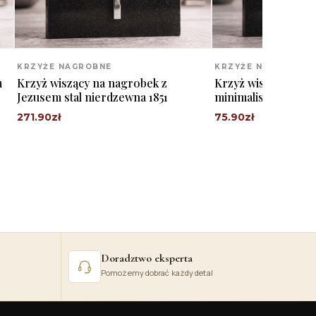
KRZYŻE NAGROBNE
KRZYŻE NAGROBNE
m
Krzyż wiszący na nagrobek z
Krzyż wiszący pom
Jezusem stal nierdzewna 1851
minimalistyczny sta
271.90
zł
75.90
zł
Doradztwo eksperta
Pomożemy dobrać każdy detal