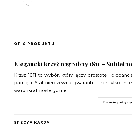
OPIS PRODUKTU
Elegancki krzyż nagrobny 1811 – Subtelno
Krzyż 1811 to wybór, który łączy prostotę i elegancj
pamięci. Stal nierdzewna gwarantuje nie tylko este
warunki atmosferyczne.
Rozwiń pełny op
Krzyż nagrobny ZECERO – Trwałość i wyso
Krzyż 1811 to przykład doskonałego rzemiosła, któr
SPECYFIKACJA
Zastosowanie stali nierdzewnej sprawia, że jest odp
zachowując swój blask przez długie lata.