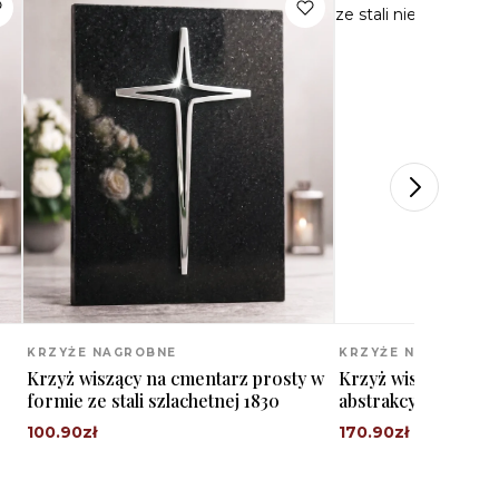
KRZYŻE NAGROBNE
KRZYŻE NAGROBNE
Krzyż wiszący na cmentarz prosty w
Krzyż wiszący nag
formie ze stali szlachetnej 1830
abstrakcyjny ze sta
1819
100.90
zł
170.90
zł