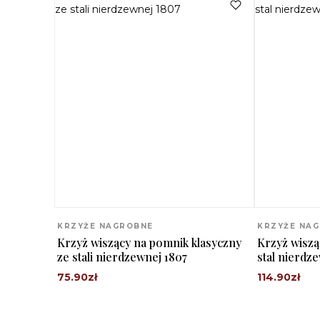
Nazwa
*
kilka minut.
Masz
14 dni na zwrot bez podawania przyczyny
(z wy
np. liter z konkretnym imieniem). Na każdy produkt ze sta
Nie znalazłeś odpowiedzi?
+48 531 54
korozję.
E-mail
*
Zapamiętaj moje dane w tej przeglądarce podczas
KRZYŻE NAGROBNE
KRZYŻE NA
Krzyż wiszący na pomnik klasyczny
Krzyż wisz
ze stali nierdzewnej 1807
stal nierdz
75.90
zł
114.90
zł