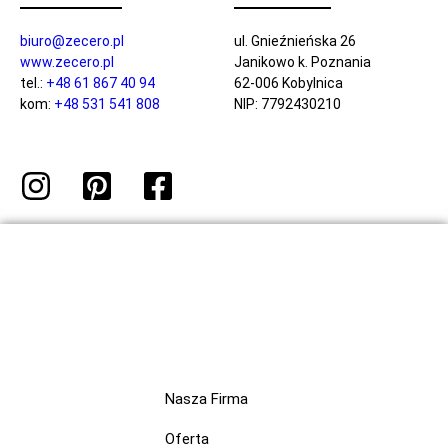
biuro@zecero.pl
ul. Gnieźnieńska 26
www.zecero.pl
Janikowo k. Poznania
tel.:
+48 61 867 40 94
62-006 Kobylnica
kom:
+48 531 541 808
NIP: 7792430210
Nasza Firma
Oferta