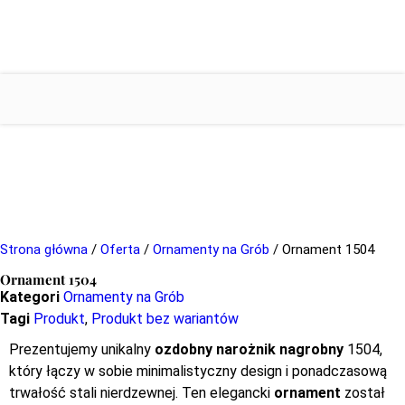
Wazony Cmentarne
Strona główna
/
Oferta
/
Ornamenty na Grób
/ Ornament 1504
Ornament 1504
Kategori
Ornamenty na Grób
Tagi
Produkt
,
Produkt bez wariantów
Prezentujemy unikalny
ozdobny narożnik nagrobny
1504,
który łączy w sobie minimalistyczny design i ponadczasową
trwałość stali nierdzewnej. Ten elegancki
ornament
został