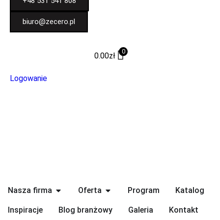
+48 531 541 808
biuro@zecero.pl
0
0.00
zł
Logowanie
Nasza firma
Oferta
Program
Katalog
Inspiracje
Blog branżowy
Galeria
Kontakt